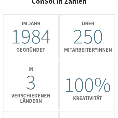
ConSol in Zahlen
IM JAHR
ÜBER
1984
250
GEGRÜNDET
MITARBEITER*INNEN
IN
3
100%
VERSCHIEDENEN
KREATIVITÄT
LÄNDERN