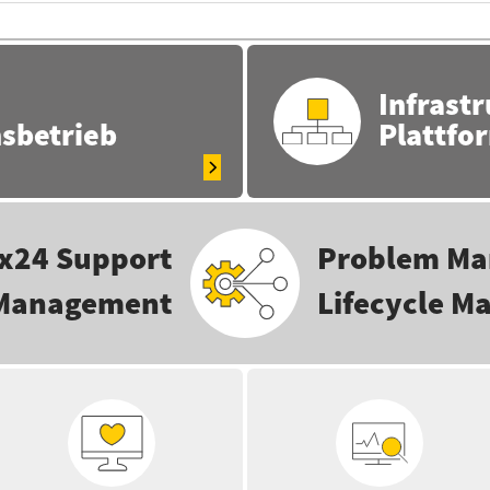
Infrastr
nsbetrieb
Plattfo
x24 Support
Problem M
 Management
Lifecycle 