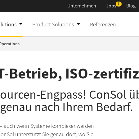
Unternehmen
Jobs
Blog
Custom IT Solut
IT Consulting & 
olutions
Product Solutions
Referenzen
Product Solutio
Build & Operate
Operations
Referenzen
Innovate & Emp
T-Betrieb, ISO-zertifiz
Unternehmen
Jobs
ssourcen-Engpass! ConSol 
Presse
genau nach Ihrem Bedarf.
Aktuelles
ein – auch wenn Systeme komplexer werden
Newsletter
onSol unterstützt Sie genau dort, wo Sie