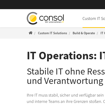
Direkt zur Hauptnavigation springen
Direkt zum Inhalt springen
Custom IT S
Home
Custom IT Solutions
Build & Operate
IT 
IT Operations: I
Stabile IT ohne Re
und Verantwortung 
Ihre IT muss stabil, sicher und verfügbar s
und interne Teams an ihre Grenzen stoßen. C