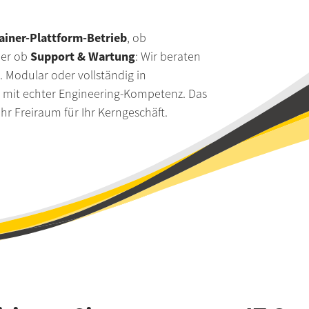
Suche
tainer-Plattform-Betrieb
, ob
Impressum
Support & Wartung
er ob
: Wir beraten
 Modular oder vollständig in
Datenschutz
mit echter Engineering-Kompetenz. Das
hr Freiraum für Ihr Kerngeschäft.
Barrierefreihe
Kontakt
Grounding Pa
Whistleblowi
Termin verei