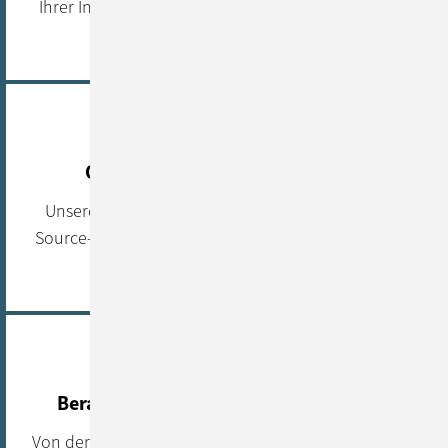
Ihrer Infrastruktur oder in einer souveränen Cloud
gehostet.
Open Source statt Abhängigkeit
Unsere Lösungen basieren auf führenden Open-
Source-Komponenten – für maximale Transparenz,
Flexibilität und Zukunftssicherheit.
Beratung & Umsetzung aus einer Hand
Von der Strategie bis zur Applikation: Wir entwickeln