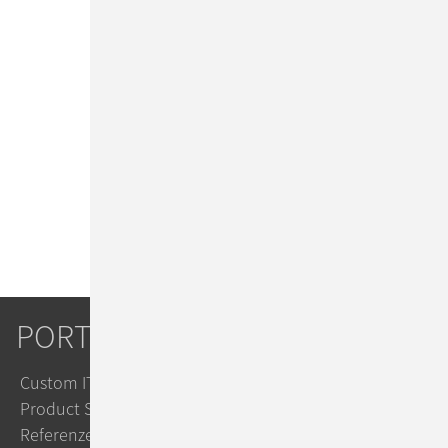
Firma
*
Durch Absenden des Formulars
stimmen Sie unserer
Datenschutzerklärung
zu.
PORTFOLIO
Custom IT Solutions
Product Solutions
Referenzen