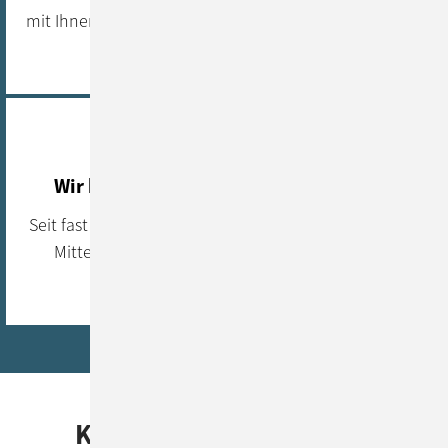
mit Ihnen gemeinsam maßgeschneiderte Lösungen –
sicher, effizient und praxisnah.
Wir können Handwerk statt Buzzwords
Seit fast 40 Jahren vertrauen Unternehmen aus dem
Mittelstand und Konzernumfeld auf unsere IT-
Expertise.
KI-Beratung mit ConSol: