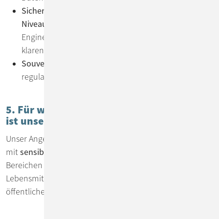
Sicherheits- und Qualitätsstandards auf Enterprise-
Niveau
– entwickelt von erfahrenen Software
Engineers, mit robusten Zugriffskonzepten und
klaren Prozessen
Souveränes Hosting
– lokal oder in EU-Clouds, um
regulatorische Vorgaben zuverlässig zu erfüllen
5. Für welche Unternehmen und Use Cases
ist unser Angebot besonders geeignet?
Unser Angebot eignet sich besonders für Unternehmen
mit
sensiblen Datenbeständen –
zum Beispiel aus den
Bereichen Finanzen, Gesundheitswesen, Forschung,
Lebensmittelindustrie, Maschinenbau & Produktion oder
öffentlicher Sektor.