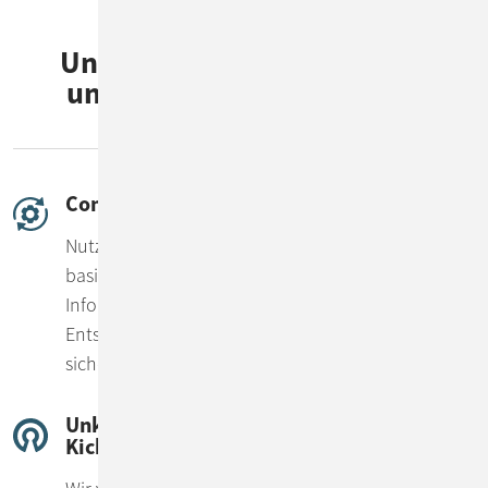
Unsere KI-Lösungen: Smart
und direkt startklar für Ihr
Unternehmen
ConSol RAG
Nutzen Sie Ihre Datenschätze mit Hilfe von KI-
basierten Applikationen – und bringen Sie die
Informationsbeschaffung, Datenverarbeitung und
Entscheidungsfindung in Ihrem Unternehmen
sicher auf die Überholspur.
Unkompliziert starten mit ConSol KI-
Kickstart