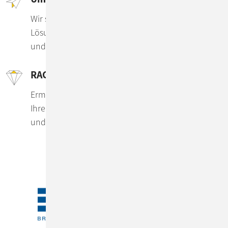
Wir sind für Sie da von der Idee bis zur fertigen KI-
Lösung, die für Ihre Use Cases optimal nutzbar ist
und echten Mehrwert bringt.
RAG-Applikationen für Ihre Daten
Ermöglichen Sie kontextbasierte Antworten aus
Ihren internen Informationen – schnell, präzise
und auf Ihre Use Cases zugeschnitten.