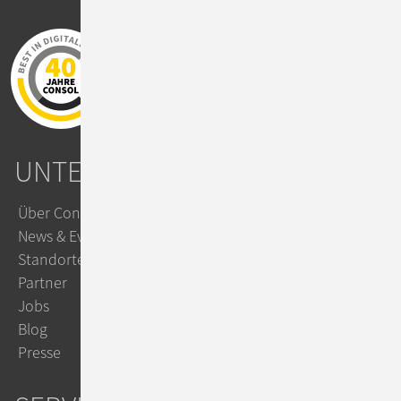
UNTERNEHMEN
Über ConSol
News & Events
Standorte
Partner
Jobs
Blog
Presse