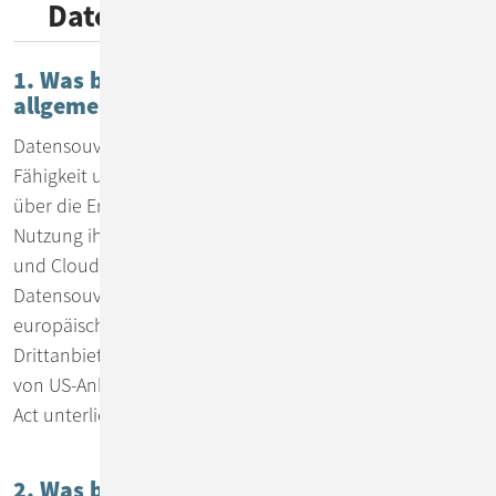
Datensouveränität garantiert
1. Was bedeutet Datensouveränität
allgemein?
Datensouveränität bezeichnet zunächst einmal die
Fähigkeit und das Recht einer Organisation, eigenständig
über die Erhebung, Speicherung, Verarbeitung und
Nutzung ihrer Daten zu entscheiden. Im Unternehmens-
und Cloud-Kontext hat es sich eingebürgert von
Datensouveränität zu sprechen, wenn Firmen mehr auf
europäische Cloud-Anbieter setzen und unabhängig von
Drittanbietern bleiben möchten - speziell unabhängig
von US-Anbietern bzw. von Lösungen, die dem US Cloud
Act unterliegen.
2. Was bedeutet Datensouveränität bei