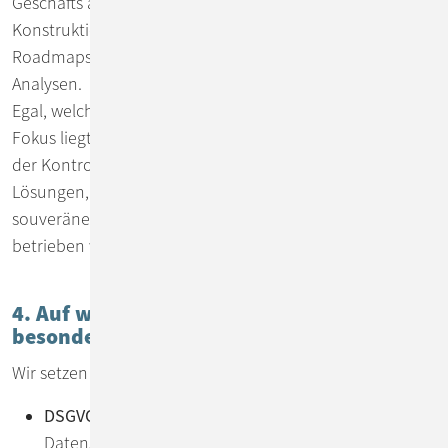
Geschäfts ausmacht. Dazu zählen etwa
Konstruktionspläne, Rezepturen, strategische
Roadmaps, interne Protokolle oder proprietäre
Analysen.
Egal, welche Daten für Sie geschäftskritisch sind – unser
Fokus liegt auf maximaler Informationssicherheit und
der Kontrolle über Ihre Daten. Deshalb bieten wir
Lösungen, die vollständig ohne Cloud oder in
souveränen, EU-konformen Cloud-Umgebungen
betrieben werden können.
4. Auf welche Standards achten wir
besonders?
Wir setzen konsequent auf:
DSGVO-Konformität
– für höchste Anforderungen an
Datenschutz und Datenverarbeitung