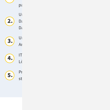
passende Einsatzmöglichkeiten suchen
Unternehmen mit hohen
Datenschutzanforderungen & sensiblen
Datenbeständen
Unternehmen, die Abhängigkeiten zu einzelnen
Anbietern reduzieren wollen
IT-Abteilungen, die effiziente und flexible KI-
Lösungen suchen
Projektverantwortliche, die ein KI-Projekt
starten oder weiterentwickeln möchten