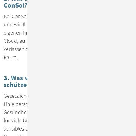
ConSol?
Bei ConSol heißt Datensouveränität: Sie entscheiden, wo
und wie Ihre KI-Lösung betrieben wird – lokal in Ihrer
eigenen Infrastruktur oder in einer DSGVO-konformen
Cloud, auf Wunsch innerhalb der EU. Ihre Daten
verlassen zu keinem Zeitpunkt den von Ihnen definierten
Raum.
3. Was verstehen wir unter
schützenswerten Daten?
Gesetzliche Vorgaben wie die DSGVO schützen in erster
Linie personenbezogene Daten – etwa
Gesundheitsdaten oder Mitarbeiterinformationen. Doch
für viele Unternehmen geht es um weit mehr: um
sensibles Unternehmenswissen, das den Kern ihres