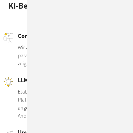
KI-Beratung by ConSol – Unsere
Leistungen
Consulting
Wir analysieren Ihre Anforderungen, beraten zu
passenden Tools und Betriebsmodellen und
zeigen Wege zu souveräner KI-Nutzung auf.
LLM-Lösungen für Ihr Unternehmen
Etablieren Sie mit uns Ihre eigene, sichere LLM-
Plattform – lokal oder in der Cloud, individuell
angepasst und auf Wunsch unabhängig von US-
Anbietern.
Umsetzung & Implementierung