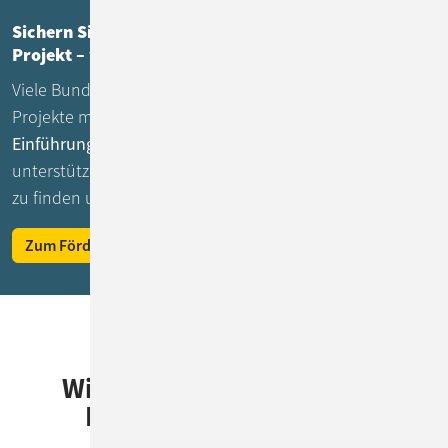
Sichern Sie sich jetzt die Förderung für Ihr KI-
Projekt – wir zeigen Ihnen wie!
Viele Bundesländer unterstützen Digitalisierungs- und KI-
Projekte mit attraktiven Zuschüssen –
bis zu 50 % der
Einführungskosten können gefördert werden.
Wir
unterstützen Sie dabei, das passende Förderprogramm
zu finden und optimal zu nutzen.
Zum Fördergeld beraten lassen
Wir freuen uns darauf, mit
Ihnen Ihr KI-Projekt zu
verwirklichen!