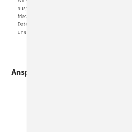
Wir verbinden Open-Source-Technologie,
ausgewählte KI-Anbieter mit Datenschutzfokus &
frische KI-Expertise zu einem Paket.
Datensouverän, ohne teure Lizenzgebühren und
unabhängig von US-Providern.
Unser Team - Ihre
Ansprechpartner hinter der KI