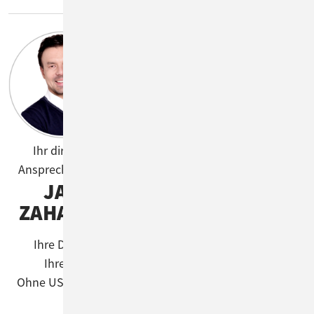
Wie können wir Sie
unterstützen?
Anrede
Ihr direkter
Ansprechpartner
Name
*
JAN
ZAHALKA
E-Mail
*
Ihre Daten.
Ihre KI.
Ohne US-Clouds.
Telefon