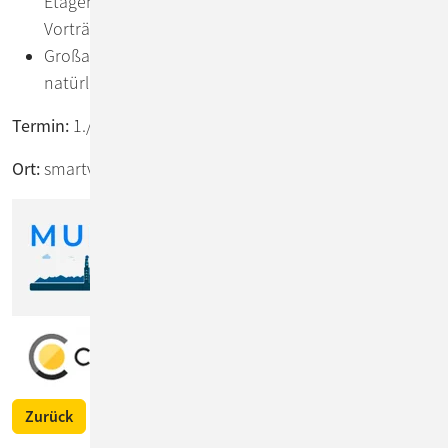
Etagen, die genug Platz zum Netzwerken, für
Vorträge und Workshops bietet.
Großartiges Essen für jeden Geschmack und
natürlich Bowling!
Termin:
1./2. Juli 2024
Ort:
smartvillage Bogenhausen in München
Zurück