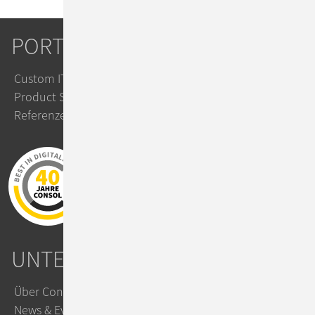
PORTFOLIO
Custom IT Solutions
Product Solutions
Referenzen
UNTERNEHMEN
Über ConSol
News & Events